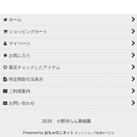
ぶどう
特売
フルーツセット
ホーム
さくらんぼ
ショッピングカート
桃
マイページ
南アルプス市
お気に入り
最近チェックしたアイテム
甲府市の体験民宿
特定商取引法表示
ご利用案内
お問い合わせ
2025 小野洋らん果樹園
Powered by
おちゃのこネット
ネットショップ作成サービス