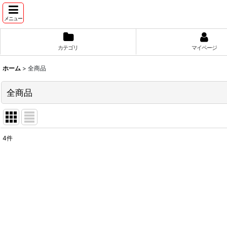
メニュー
カテゴリ
マイページ
ホーム
>
全商品
全商品
4
件
表示数
:
並び順
: